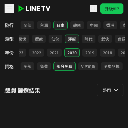
升級VIP
LINE TV - 戲劇
發行
全部
台灣
日本
韓國
中國
香港
泰
類型
奇幻
驚悚
療癒
仙俠
穿越
時代
武俠
台語
年份
024
2023
2022
2021
2020
2019
2018
201
資格
全部
免費
部分免費
VIP會員
全集兌換
戲劇
篩選結果
熱門