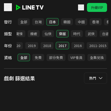
升級VIP
LINE TV - 戲劇
發行
全部
台灣
日本
韓國
中國
香港
泰
類型
奇幻
驚悚
療癒
仙俠
穿越
時代
武俠
台語
年份
021
2020
2019
2018
2017
2016
2011-2015
資格
全部
免費
部分免費
VIP會員
全集兌換
戲劇
篩選結果
熱門