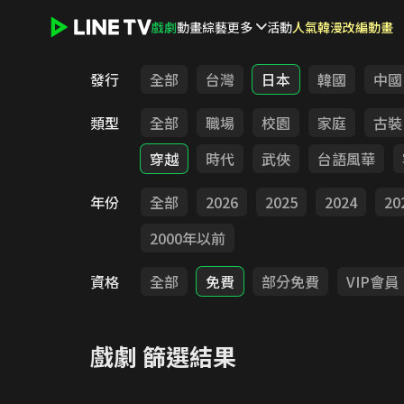
戲劇
動畫
綜藝
更多
活動
人氣韓漫改編動畫
LINE TV - 戲劇
發行
全部
台灣
日本
韓國
中國
類型
全部
職場
校園
家庭
古裝
穿越
時代
武俠
台語風華
年份
全部
2026
2025
2024
20
2000年以前
資格
全部
免費
部分免費
VIP會員
戲劇
篩選結果