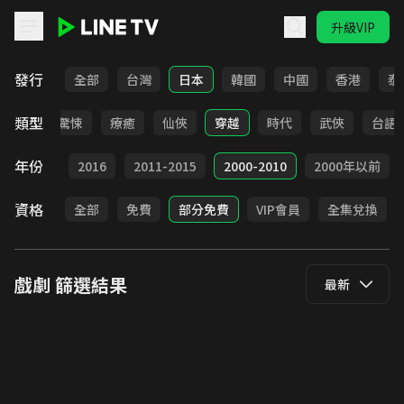
升級VIP
LINE TV - 戲劇
發行
全部
台灣
日本
韓國
中國
香港
泰
類型
奇幻
驚悚
療癒
仙俠
穿越
時代
武俠
台語
年份
2017
2016
2011-2015
2000-2010
2000年以前
資格
全部
免費
部分免費
VIP會員
全集兌換
戲劇
篩選結果
最新