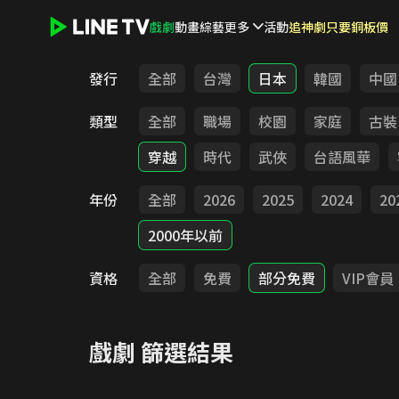
戲劇
動畫
綜藝
更多
活動
追神劇只要銅板價
LINE TV - 戲劇
發行
全部
台灣
日本
韓國
中國
類型
全部
職場
校園
家庭
古裝
穿越
時代
武俠
台語風華
年份
全部
2026
2025
2024
20
2000年以前
資格
全部
免費
部分免費
VIP會員
戲劇
篩選結果