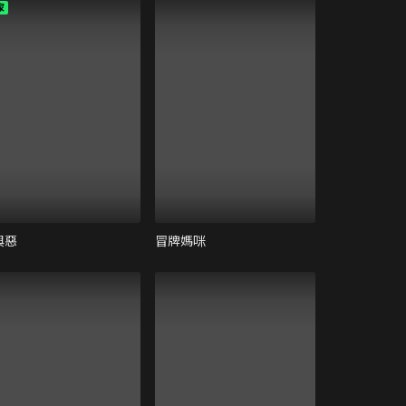
家
與惡
冒牌媽咪