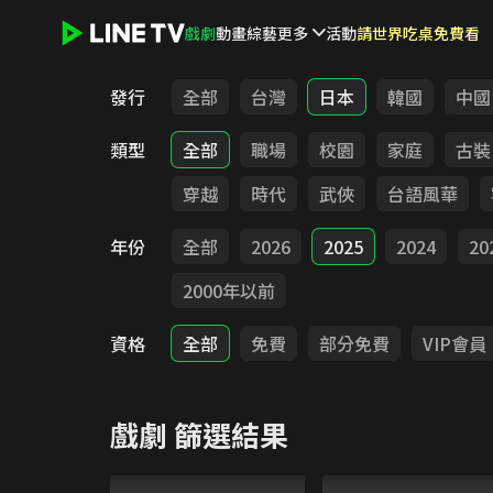
戲劇
動畫
綜藝
更多
活動
請世界吃桌免費看
LINE TV - 戲劇
發行
全部
台灣
日本
韓國
中國
類型
全部
職場
校園
家庭
古裝
穿越
時代
武俠
台語風華
年份
全部
2026
2025
2024
20
2000年以前
資格
全部
免費
部分免費
VIP會員
戲劇
篩選結果