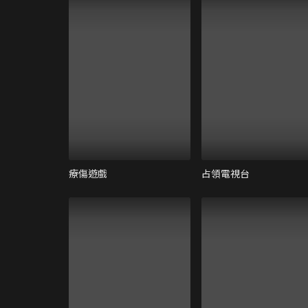
療傷遊戲
占領電視台