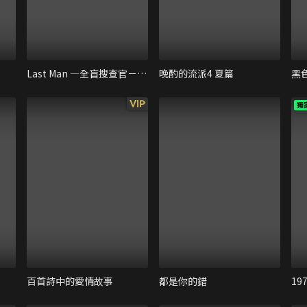
Last Man ―全盲搜查官－ FAKE/TRUTH
晚酌的流派4 夏篇
黑
VIP
獨
百首詩中的愛情故事
都是你的錯
19