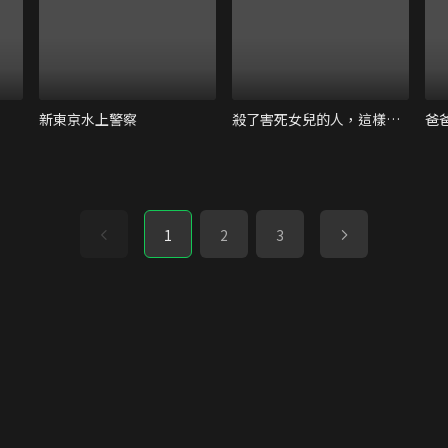
新東京水上警察
殺了害死女兒的人，這樣的我有罪嗎？
爸
1
2
3