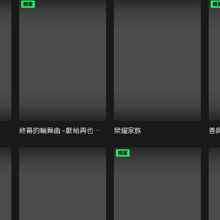
獨家
獨
終幕的輪舞曲 –獻給再也無法見面的你–
榮耀家族
善
獨家