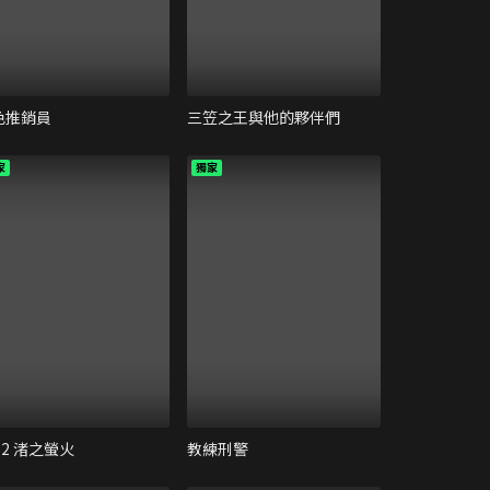
色推銷員
三笠之王與他的夥伴們
家
獨家
72 渚之螢火
教練刑警