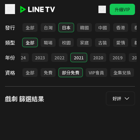
升級VIP
LINE TV - 戲劇
發行
全部
台灣
日本
韓國
中國
香港
泰
類型
全部
職場
校園
家庭
古裝
愛情
都
年份
025
2024
2023
2022
2021
2020
2019
201
資格
全部
免費
部分免費
VIP會員
全集兌換
戲劇
篩選結果
好評