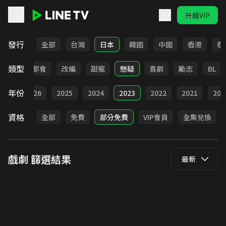
升級VIP
LINE TV - 戲劇
發行
全部
台灣
日本
韓國
中國
香港
泰
類型
愛情
都會
改編
甜寵
懸疑
喜劇
勵志
BL
年份
全部
2026
2025
2024
2023
2022
2021
202
資格
全部
免費
部分免費
VIP會員
全集兌換
戲劇
篩選結果
最新