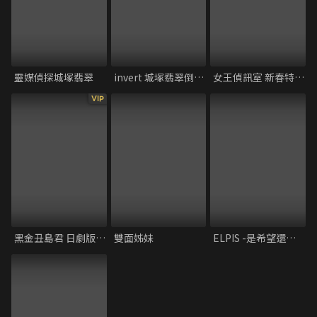
靈媒偵探城塚翡翠
invert 城塚翡翠倒敘集
女王偵訊室 新春特別篇2022
VIP
黑金丑島君 日劇版外傳─黑金犀原小姐
雙面姊妹
ELPIS -是希望還是災禍-