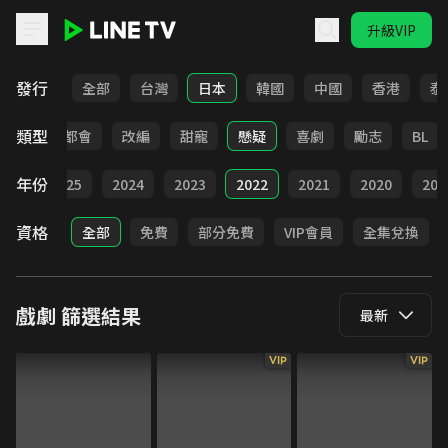
升級VIP
LINE TV - 戲劇
發行
全部
台灣
日本
韓國
中國
香港
泰
類型
愛情
都會
改編
甜寵
懸疑
喜劇
勵志
BL
年份
026
2025
2024
2023
2022
2021
2020
201
資格
全部
免費
部分免費
VIP會員
全集兌換
戲劇
篩選結果
最新
VIP
VIP