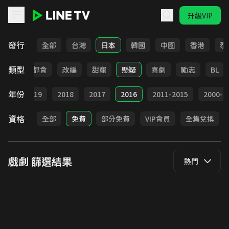
升級VIP
LINE TV - 戲劇
發行
全部
台灣
日本
韓國
中國
香港
泰
類型
愛情
都會
改編
甜寵
懸疑
喜劇
勵志
BL
年份
020
2019
2018
2017
2016
2011-2015
2000-2
資格
全部
免費
部分免費
VIP會員
全集兌換
戲劇
篩選結果
熱門