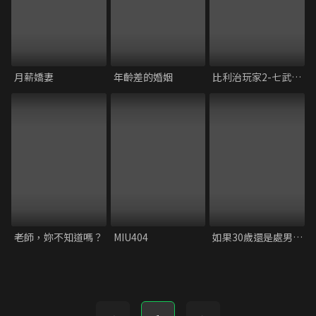
月薪嬌妻
年齡差的婚姻
比利治玩家2-七武士篇
老師，妳不知道嗎？
MIU404
如果30歲還是處男，似乎就能成為魔法師