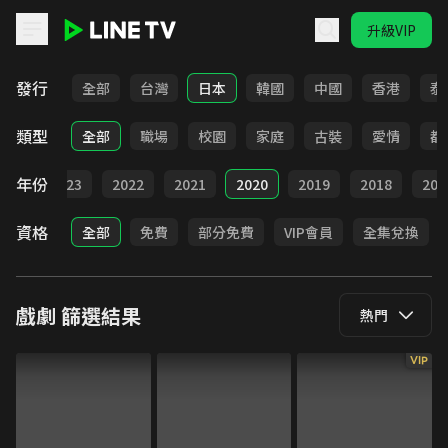
升級VIP
LINE TV - 戲劇
發行
全部
台灣
日本
韓國
中國
香港
泰
類型
全部
職場
校園
家庭
古裝
愛情
都
年份
024
2023
2022
2021
2020
2019
2018
201
資格
全部
免費
部分免費
VIP會員
全集兌換
戲劇
篩選結果
熱門
VIP