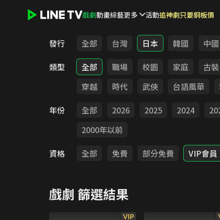
戲劇
動畫
綜藝
更多
活動
追神劇只要銅板價
LINE TV - 戲劇
發行
全部
台灣
日本
韓國
中國
類型
全部
職場
校園
家庭
古裝
穿越
時代
武俠
台語風華
年份
全部
2026
2025
2024
20
2000年以前
資格
全部
免費
部分免費
VIP會員
戲劇
篩選結果
VIP