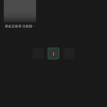
黑金丑島君 日劇版第三季
1