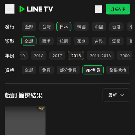
升級VIP
LINE TV - 戲劇
發行
全部
台灣
日本
韓國
中國
香港
泰
類型
全部
職場
校園
家庭
古裝
愛情
都
年份
020
2019
2018
2017
2016
2011-2015
2000-2
資格
全部
免費
部分免費
VIP會員
全集兌換
戲劇
篩選結果
最新
VIP