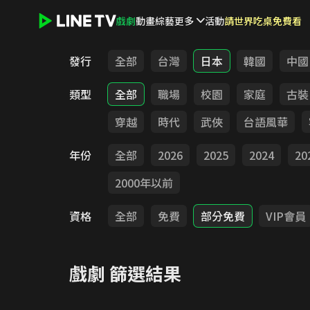
戲劇
動畫
綜藝
更多
活動
請世界吃桌免費看
LINE TV - 戲劇
發行
全部
台灣
日本
韓國
中國
類型
全部
職場
校園
家庭
古裝
穿越
時代
武俠
台語風華
年份
全部
2026
2025
2024
20
2000年以前
資格
全部
免費
部分免費
VIP會員
戲劇
篩選結果