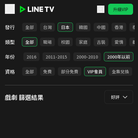
升級VIP
LINE TV - 戲劇
發行
全部
台灣
日本
韓國
中國
香港
泰
類型
全部
職場
校園
家庭
古裝
愛情
都
年份
2017
2016
2011-2015
2000-2010
2000年以前
資格
全部
免費
部分免費
VIP會員
全集兌換
戲劇
篩選結果
好評