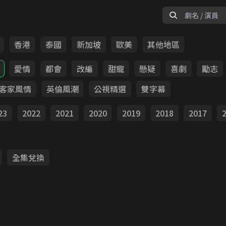
香港
泰國
新加坡
歐美
其他地區
愛情
都會
改編
甜寵
懸疑
喜劇
勵志
客家風情
英倫風潮
公視精選
雙字幕
23
2022
2021
2020
2019
2018
2017
全集兌換