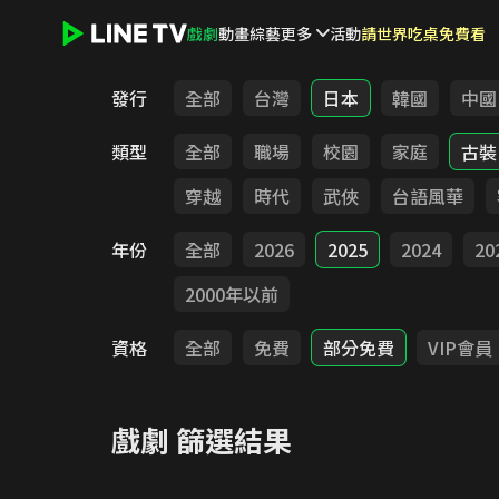
戲劇
動畫
綜藝
更多
活動
請世界吃桌免費看
LINE TV - 戲劇
發行
全部
台灣
日本
韓國
中國
類型
全部
職場
校園
家庭
古裝
穿越
時代
武俠
台語風華
年份
全部
2026
2025
2024
20
2000年以前
資格
全部
免費
部分免費
VIP會員
戲劇
篩選結果