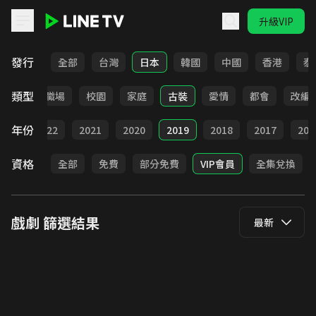
升級VIP
LINE TV - 戲劇
發行
全部
台灣
日本
韓國
中國
香港
泰
類型
全部
職場
校園
家庭
古裝
愛情
都會
改編
年份
023
2022
2021
2020
2019
2018
2017
201
資格
全部
免費
部分免費
VIP會員
全集兌換
戲劇
篩選結果
最新