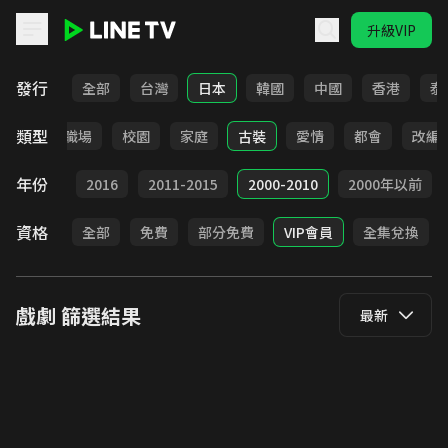
升級VIP
LINE TV - 戲劇
發行
全部
台灣
日本
韓國
中國
香港
泰
類型
全部
職場
校園
家庭
古裝
愛情
都會
改編
年份
2017
2016
2011-2015
2000-2010
2000年以前
資格
全部
免費
部分免費
VIP會員
全集兌換
戲劇
篩選結果
最新