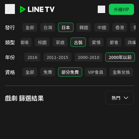
升級VIP
LINE TV - 戲劇
發行
全部
台灣
日本
韓國
中國
香港
泰
類型
全部
職場
校園
家庭
古裝
愛情
都會
改編
年份
2017
2016
2011-2015
2000-2010
2000年以前
資格
全部
免費
部分免費
VIP會員
全集兌換
戲劇
篩選結果
熱門