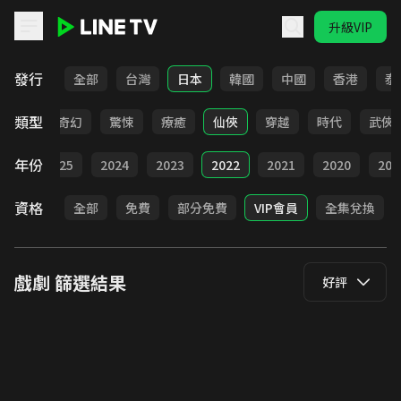
升級VIP
LINE TV - 戲劇
發行
全部
台灣
日本
韓國
中國
香港
泰
類型
BL
奇幻
驚悚
療癒
仙俠
穿越
時代
武俠
年份
026
2025
2024
2023
2022
2021
2020
201
資格
全部
免費
部分免費
VIP會員
全集兌換
戲劇
篩選結果
好評