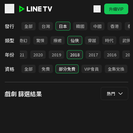
升級VIP
LINE TV - 戲劇
發行
全部
台灣
日本
韓國
中國
香港
泰
類型
BL
奇幻
驚悚
療癒
仙俠
穿越
時代
武俠
年份
022
2021
2020
2019
2018
2017
2016
201
資格
全部
免費
部分免費
VIP會員
全集兌換
戲劇
篩選結果
熱門