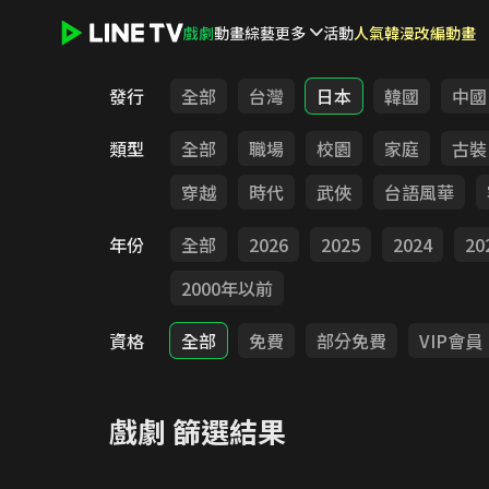
戲劇
動畫
綜藝
更多
活動
人氣韓漫改編動畫
LINE TV - 戲劇
發行
全部
台灣
日本
韓國
中國
類型
全部
職場
校園
家庭
古裝
穿越
時代
武俠
台語風華
年份
全部
2026
2025
2024
20
2000年以前
資格
全部
免費
部分免費
VIP會員
戲劇
篩選結果