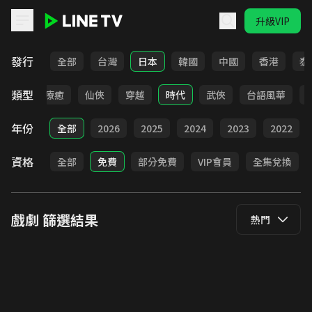
升級VIP
LINE TV - 戲劇
發行
全部
台灣
日本
韓國
中國
香港
泰
類型
驚悚
療癒
仙俠
穿越
時代
武俠
台語風華
年份
全部
2026
2025
2024
2023
2022
資格
全部
免費
部分免費
VIP會員
全集兌換
戲劇
篩選結果
熱門