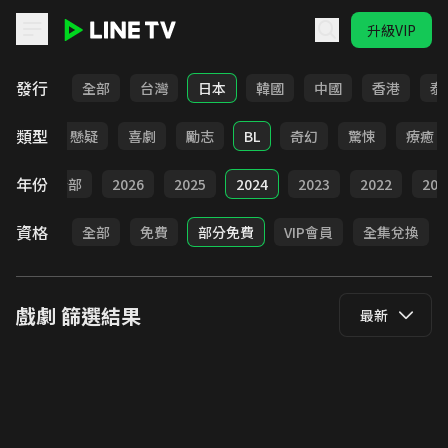
升級VIP
LINE TV - 戲劇
發行
全部
台灣
日本
韓國
中國
香港
泰
類型
甜寵
懸疑
喜劇
勵志
BL
奇幻
驚悚
療癒
年份
全部
2026
2025
2024
2023
2022
202
資格
全部
免費
部分免費
VIP會員
全集兌換
戲劇
篩選結果
最新