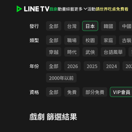
戲劇
動畫
綜藝
更多
活動
請世界吃桌免費看
LINE TV - 戲劇
發行
全部
台灣
日本
韓國
中國
類型
全部
職場
校園
家庭
古裝
穿越
時代
武俠
台語風華
年份
全部
2026
2025
2024
20
2000年以前
資格
全部
免費
部分免費
VIP會員
戲劇
篩選結果