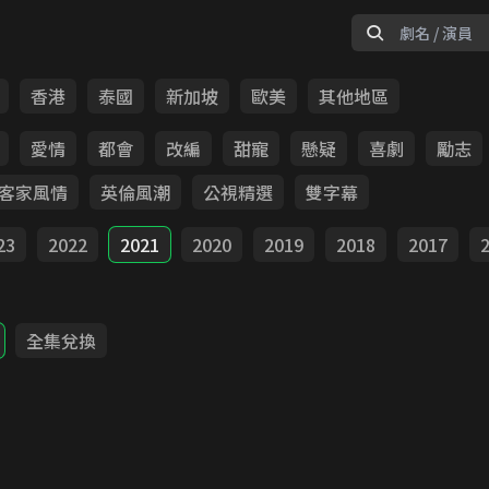
香港
泰國
新加坡
歐美
其他地區
愛情
都會
改編
甜寵
懸疑
喜劇
勵志
客家風情
英倫風潮
公視精選
雙字幕
23
2022
2021
2020
2019
2018
2017
全集兌換