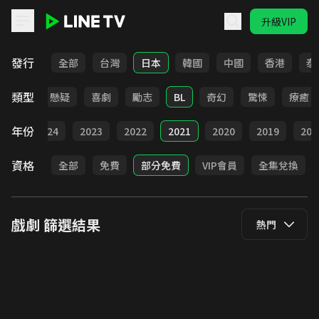
升級VIP
LINE TV - 戲劇
發行
全部
台灣
日本
韓國
中國
香港
泰
類型
甜寵
懸疑
喜劇
勵志
BL
奇幻
驚悚
療癒
年份
025
2024
2023
2022
2021
2020
2019
201
資格
全部
免費
部分免費
VIP會員
全集兌換
戲劇
篩選結果
熱門