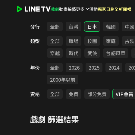
戲劇
動畫
綜藝
更多
活動
獨家日劇全新開播
LINE TV - 戲劇
發行
全部
台灣
日本
韓國
中國
類型
全部
職場
校園
家庭
古裝
穿越
時代
武俠
台語風華
年份
全部
2026
2025
2024
20
2000年以前
資格
全部
免費
部分免費
VIP會員
戲劇
篩選結果