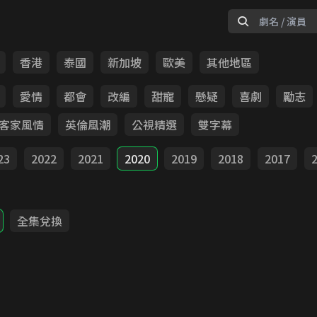
香港
泰國
新加坡
歐美
其他地區
愛情
都會
改編
甜寵
懸疑
喜劇
勵志
客家風情
英倫風潮
公視精選
雙字幕
23
2022
2021
2020
2019
2018
2017
全集兌換