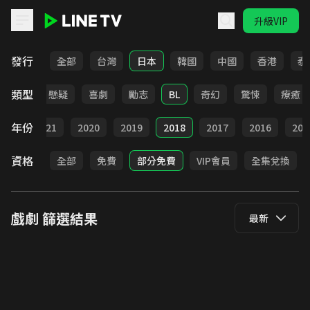
升級VIP
LINE TV - 戲劇
發行
全部
台灣
日本
韓國
中國
香港
泰
類型
甜寵
懸疑
喜劇
勵志
BL
奇幻
驚悚
療癒
年份
022
2021
2020
2019
2018
2017
2016
201
資格
全部
免費
部分免費
VIP會員
全集兌換
戲劇
篩選結果
最新