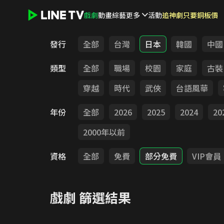
戲劇
動畫
綜藝
更多
活動
追神劇只要銅板價
LINE TV - 戲劇
發行
全部
台灣
日本
韓國
中國
類型
全部
職場
校園
家庭
古裝
穿越
時代
武俠
台語風華
年份
全部
2026
2025
2024
20
2000年以前
資格
全部
免費
部分免費
VIP會員
戲劇
篩選結果