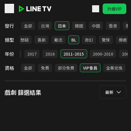
升級VIP
LINE TV - 戲劇
發行
全部
台灣
日本
韓國
中國
香港
泰
類型
甜寵
懸疑
喜劇
勵志
BL
奇幻
驚悚
療癒
年份
9
2018
2017
2016
2011-2015
2000-2010
20
資格
全部
免費
部分免費
VIP會員
全集兌換
戲劇
篩選結果
最新