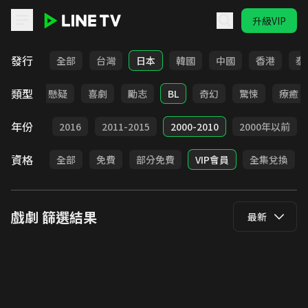
升級VIP
LINE TV - 戲劇
發行
全部
台灣
日本
韓國
中國
香港
泰
類型
甜寵
懸疑
喜劇
勵志
BL
奇幻
驚悚
療癒
年份
2017
2016
2011-2015
2000-2010
2000年以前
資格
全部
免費
部分免費
VIP會員
全集兌換
戲劇
篩選結果
最新