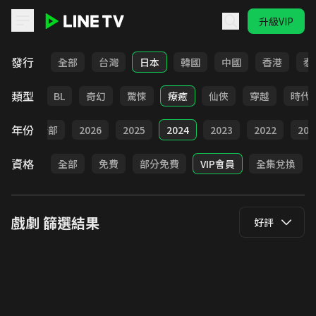
升級VIP
LINE TV - 戲劇
發行
全部
台灣
日本
韓國
中國
香港
泰
類型
勵志
BL
奇幻
驚悚
療癒
仙俠
穿越
時代
年份
全部
2026
2025
2024
2023
2022
202
資格
全部
免費
部分免費
VIP會員
全集兌換
戲劇
篩選結果
好評