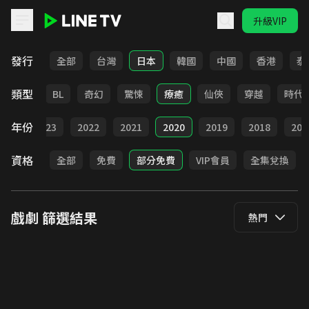
升級VIP
LINE TV - 戲劇
發行
全部
台灣
日本
韓國
中國
香港
泰
類型
勵志
BL
奇幻
驚悚
療癒
仙俠
穿越
時代
年份
024
2023
2022
2021
2020
2019
2018
201
資格
全部
免費
部分免費
VIP會員
全集兌換
戲劇
篩選結果
熱門