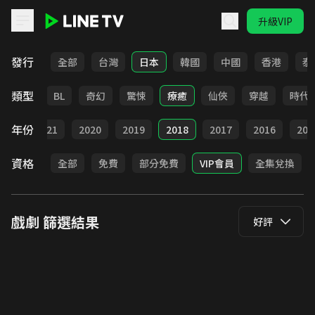
升級VIP
LINE TV - 戲劇
發行
全部
台灣
日本
韓國
中國
香港
泰
類型
勵志
BL
奇幻
驚悚
療癒
仙俠
穿越
時代
年份
022
2021
2020
2019
2018
2017
2016
201
資格
全部
免費
部分免費
VIP會員
全集兌換
戲劇
篩選結果
好評