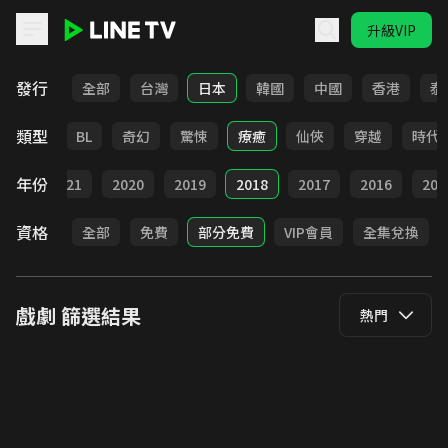
升級VIP
LINE TV - 戲劇
發行
全部
台灣
日本
韓國
中國
香港
泰
類型
勵志
BL
奇幻
驚悚
療癒
仙俠
穿越
時代
年份
022
2021
2020
2019
2018
2017
2016
201
資格
全部
免費
部分免費
VIP會員
全集兌換
戲劇
篩選結果
熱門