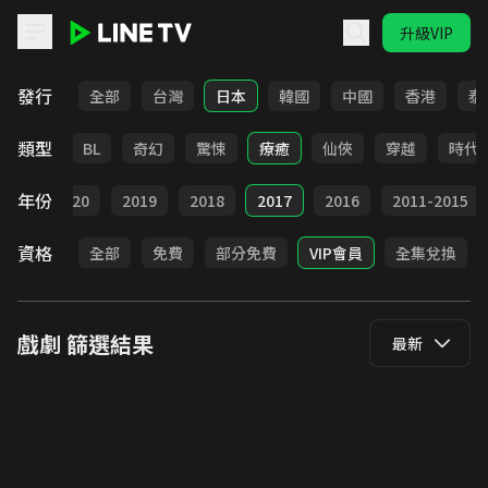
升級VIP
LINE TV - 戲劇
發行
全部
台灣
日本
韓國
中國
香港
泰
類型
勵志
BL
奇幻
驚悚
療癒
仙俠
穿越
時代
年份
021
2020
2019
2018
2017
2016
2011-2015
資格
全部
免費
部分免費
VIP會員
全集兌換
戲劇
篩選結果
最新