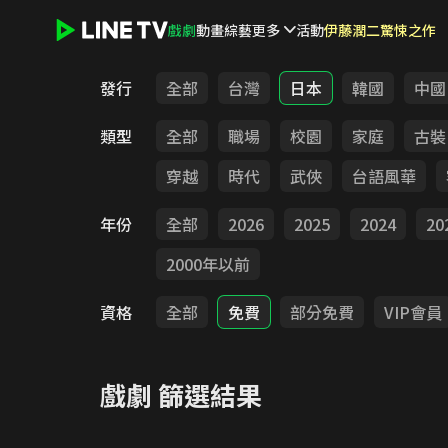
戲劇
動畫
綜藝
更多
活動
伊藤潤二驚悚之作
LINE TV - 戲劇
發行
全部
台灣
日本
韓國
中國
類型
全部
職場
校園
家庭
古裝
穿越
時代
武俠
台語風華
年份
全部
2026
2025
2024
20
2000年以前
資格
全部
免費
部分免費
VIP會員
戲劇
篩選結果