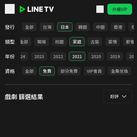
升級VIP
LINE TV - 戲劇
發行
全部
台灣
日本
韓國
中國
香港
泰
類型
全部
職場
校園
家庭
古裝
愛情
都會
年份
025
2024
2023
2022
2021
2020
2019
201
資格
全部
免費
部分免費
VIP會員
全集兌換
戲劇
篩選結果
好評