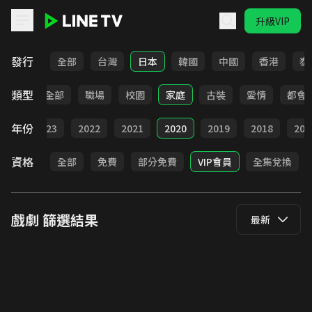
升級VIP
LINE TV - 戲劇
發行
全部
台灣
日本
韓國
中國
香港
泰
類型
全部
職場
校園
家庭
古裝
愛情
都會
年份
024
2023
2022
2021
2020
2019
2018
201
資格
全部
免費
部分免費
VIP會員
全集兌換
戲劇
篩選結果
最新