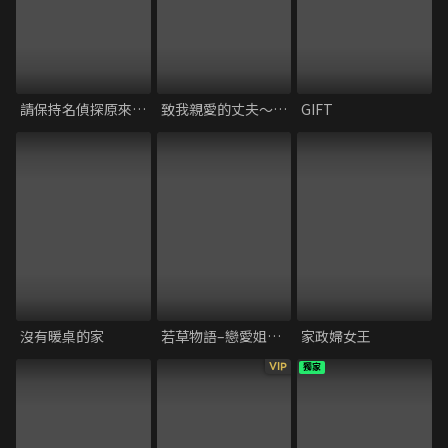
請保持名偵探原來的樣子
致我親愛的丈夫～完美妻子的謊言～
GIFT
沒有暖桌的家
若草物語–戀愛姐妹與無法戀愛的我–
家政婦女王
VIP
獨家