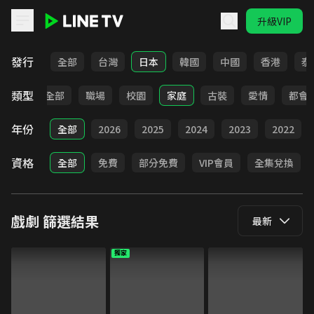
升級VIP
LINE TV - 戲劇
發行
全部
台灣
日本
韓國
中國
香港
泰
類型
全部
職場
校園
家庭
古裝
愛情
都會
年份
全部
2026
2025
2024
2023
2022
資格
全部
免費
部分免費
VIP會員
全集兌換
戲劇
篩選結果
最新
獨家