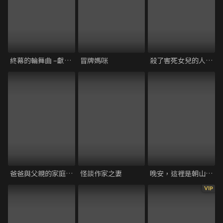
終幕的輪舞曲 –獻給再也無法見面的你–
冒牌媽咪
殺了害死女兒的人，這樣的我有罪嗎？
爸爸與父親的家庭食堂
怪談作家之妻
晚安，這裡是朝山家。
VIP