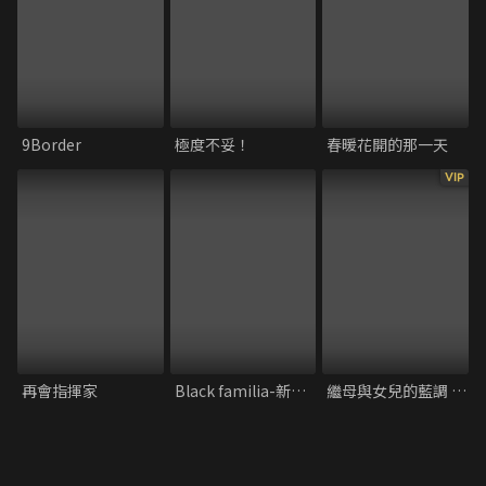
9Border
極度不妥！
春暖花開的那一天
VIP
再會指揮家
Black familia-新堂家的復仇
繼母與女兒的藍調 完結篇(2024)