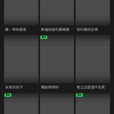
風，帶有香氣
幸福就是吃飯睡覺等待
前科搜研主婦
獨家
未來的兒子
贖金即綁架
老公怎麼還不去死
獨家
獨家