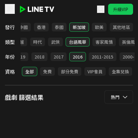
升級VIP
LINE TV - 戲劇
發行
韓國
中國
香港
泰國
新加坡
歐美
其他地區
類型
仙俠
穿越
時代
武俠
台語風華
客家風情
英倫風
年份
020
2019
2018
2017
2016
2011-2015
2000-2
資格
全部
免費
部分免費
VIP會員
全集兌換
戲劇
篩選結果
熱門