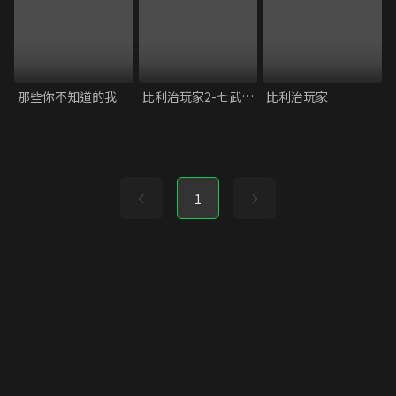
那些你不知道的我
比利治玩家2-七武士篇
比利治玩家
1