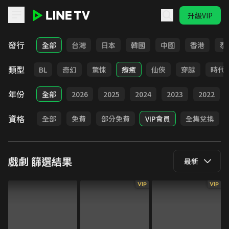
升級VIP
LINE TV - 戲劇
發行
全部
台灣
日本
韓國
中國
香港
泰
類型
勵志
BL
奇幻
驚悚
療癒
仙俠
穿越
時代
年份
全部
2026
2025
2024
2023
2022
資格
全部
免費
部分免費
VIP會員
全集兌換
戲劇
篩選結果
最新
VIP
VIP