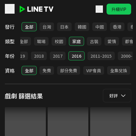
升級VIP
LINE TV - 戲劇
發行
全部
台灣
日本
韓國
中國
香港
泰
類型
全部
職場
校園
家庭
古裝
愛情
都會
年份
020
2019
2018
2017
2016
2011-2015
2000-2
資格
全部
免費
部分免費
VIP會員
全集兌換
戲劇
篩選結果
好評